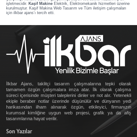
işletmecidir.
Kaşif Makine
Elektrik, Elektromekanik hizmetleri üzerine
kurulmuştur. Kaşif Makina Web Tasarım ve Tüm iletişim çalışmaları
için ilkbar ajans’ı tercih etti.
İlkbar Ajans, taklitçi tasarım çalışmalarına tepki olarak
tamamen özgün çalışmalara imza atar. İlk olarak çalışma
süreci içerisinde müşteri taleplerini dinler ve not alır. Yetenekli
ekiple beraber notlar üzerinde düşünülür ve dünyanın yedi
harikasından ilham alınarak özgün, etkileyici, firmanızın
kurumsal kimliğine uygun web projesi, grafik ya da afiş
tasarımlarına hayat verilir.
Son Yazılar