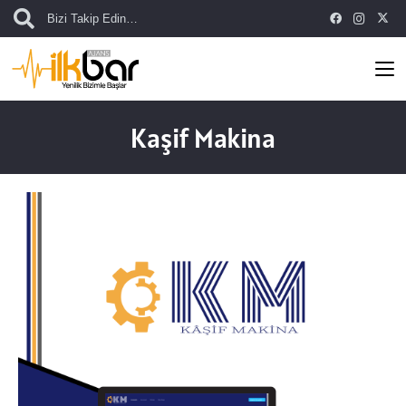
Bizi Takip Edin…
Kaşif Makina