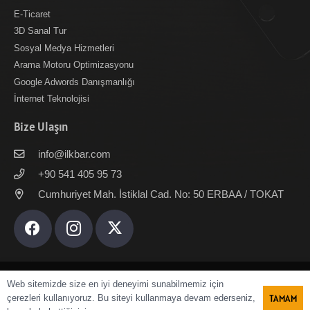
E-Ticaret
3D Sanal Tur
Sosyal Medya Hizmetleri
Arama Motoru Optimizasyonu
Google Adwords Danışmanlığı
İnternet Teknolojisi
Bize Ulaşın
info@ilkbar.com
+90 541 405 95 73
Cumhuriyet Mah. İstiklal Cad. No: 50 ERBAA / TOKAT
Web sitemizde size en iyi deneyimi sunabilmemiz için
ANASAYFA
BİZ KİMİZ
HİZMETLERİMİZ
E-TİCARET
İŞLERİMİZ
B
TAMAM
çerezleri kullanıyoruz. Bu siteyi kullanmaya devam ederseniz,
Copyright © 2011-2026 İlkbar Ajans | Tüm Hakları Saklıdır.